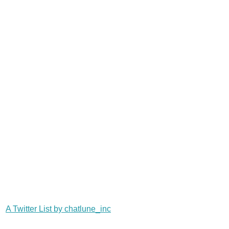
A Twitter List by chatlune_inc