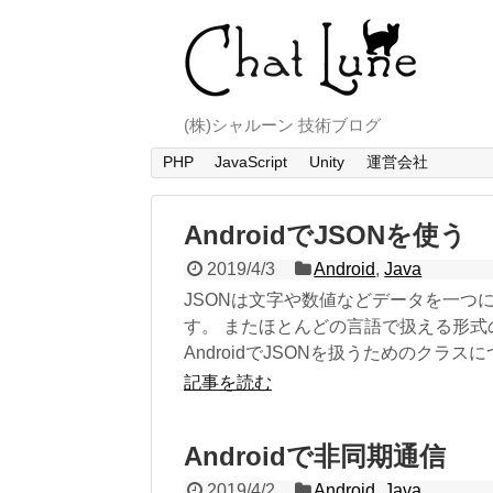
(株)シャルーン 技術ブログ
PHP
JavaScript
Unity
運営会社
AndroidでJSONを使う
2019/4/3
Android
,
Java
JSONは文字や数値などデータを一つ
す。 またほとんどの言語で扱える形式
AndroidでJSONを扱うためのクラ
記事を読む
Androidで非同期通信
2019/4/2
Android
,
Java