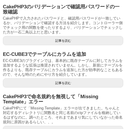
CakePHP3のバリデーションで確認用パスワードの一
致確認
CakePHPで入力されたパスワードと、確認用パスワードが一致してい
るか、バリデーションで確認する方法を紹介します。コントローラー側
でチェック用の関数を使ったりするより、バリデーションでチェックし
た方が一石二鳥以上だと思います。
記事を読む
EC-CUBE3でテーブルにカラムを追加
EC-CUBE3のプラグインでは、基本的に既存テーブルに対してカラムを
追加するような拡張は推奨されていません。しかし、新規にテーブルを
作るよりも、既存テーブルにカラムを追加した方が効率的なこともある
ので、そんな時のためにやり方を紹介しています。
記事を読む
CakePHP3で命名規約を無視して「Missing
Template」エラー
CakePHPにて「Missing Template」エラーが出てきました。ちゃんと
対応するディレクトリに関数名と同じ名前のctpファイルを格納してい
るはずなのに。調べたところ、それまであまり気にしていなかった命名
規則に原因があるらしい、、。