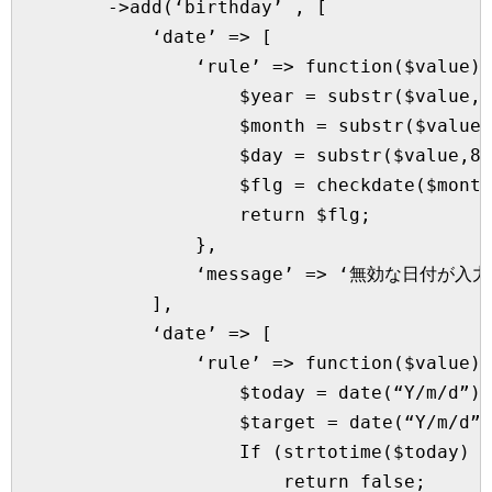
        ->add(‘birthday’ , [

            ‘date’ => [

                ‘rule’ => function($value) 
                    $year = substr($value,0
                    $month = substr($value,
                    $day = substr($value,8,
                    $flg = checkdate($month
                    return $flg;

                },

                ‘message’ => ‘無効な日付が
            ],

            ‘date’ => [

                ‘rule’ => function($value) 
                    $today = date(“Y/m/d”);

                    $target = date(“Y/m/d”,
                    If (strtotime($today) <
                        return false;
