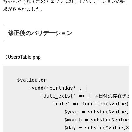
ちゃんとそれぞれのチェックに対してバリデーションの結
果が返されました。
修正後のバリデーション
【UsersTable.php】
    $validator

        ->add(‘birthday’ , [

            ‘date_exist’ => [　←日付の存在
                ‘rule’ => function($value) 
                    $year = substr($value,0
                    $month = substr($value,
                    $day = substr($value,8,