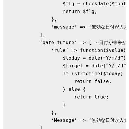
                    $flg = checkdate($month
                    return $flg;

                },

                ‘message’ => ‘無効な日付が
            ],

            ‘date_future’ => [　←日付が
                ‘rule’ => function($value) 
                    $today = date(“Y/m/d”);

                    $target = date(“Y/m/d”,
                    If (strtotime($today) <
                        return false;

                    } else {

                        return true;

                    }

                },

                ‘Message’ => ‘無効な日付が
            ]
