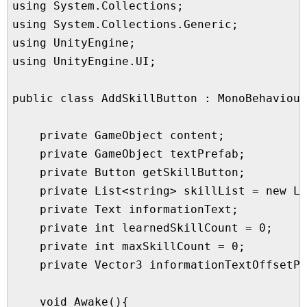
using System.Collections;

using System.Collections.Generic;

using UnityEngine;

using UnityEngine.UI;

public class AddSkillButton : MonoBehaviour
    private GameObject content;

    private GameObject textPrefab;

    private Button getSkillButton;

    private List<string> skillList = new Li
    private Text informationText;

    private int learnedSkillCount = 0;

    private int maxSkillCount = 0;

    private Vector3 informationTextOffsetPo
    void Awake(){
