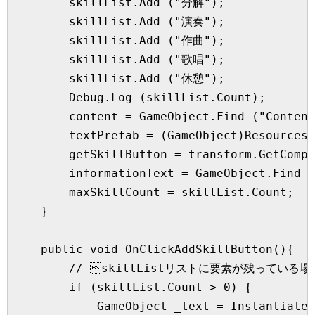
        skillList.Add ("分解");

        skillList.Add ("演奏");

        skillList.Add ("作曲");

        skillList.Add ("歌唱");

        skillList.Add ("休憩");

        Debug.Log (skillList.Count);

        content = GameObject.Find ("Content
        textPrefab = (GameObject)Resources.
        getSkillButton = transform.GetCompo
        informationText = GameObject.Find (
        maxSkillCount = skillList.Count;

    }

    public void OnClickAddSkillButton(){

        // skillListリストに要素が残っている場合
        if (skillList.Count > 0) {

            GameObject _text = Instantiate 