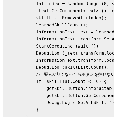
            int index = Random.Range (0, sk
            _text.GetComponent<Text> ().tex
            skillList.RemoveAt (index);

            learnedSkillCount++;

            informationText.text = learnedS
            informationText.transform.SetAs
            StartCoroutine (Wait ());

            Debug.Log (_text.transform.loca
            informationText.transform.local
            Debug.Log (skillList.Count);

            // 要素が無くなったらボタンを押せな
            if (skillList.Count <= 0) {    
                getSkillButton.interactable
                getSkillButton.GetComponent
                Debug.Log ("GetALLSkill!");

            }

        }
