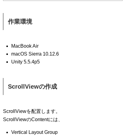
作業環境
MacBook Air
macOS Sierra 10.12.6
Unity 5.5.4p5
ScrollViewの作成
ScrollViewを配置します。
ScrollViewのContentには、
Vertical Layout Group