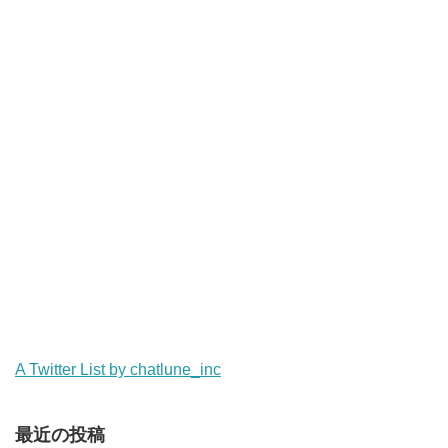
A Twitter List by chatlune_inc
最近の投稿