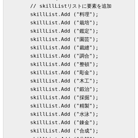
        // skillListリストに要素を追加

        skillList.Add ("料理");

        skillList.Add ("栽培");

        skillList.Add ("鑑定");

        skillList.Add ("園芸");

        skillList.Add ("裁縫");

        skillList.Add ("調合");

        skillList.Add ("整頓");

        skillList.Add ("彫金");

        skillList.Add ("木工");

        skillList.Add ("鍛治");

        skillList.Add ("採掘");

        skillList.Add ("精製");

        skillList.Add ("水泳");

        skillList.Add ("錬金");

        skillList.Add ("合成");
