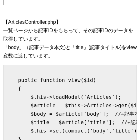
【ArticlesController.php】
一覧ページから記事IDをもらって、その記事IDのデータを
取得しています。
「body」（記事データ本文)と「title」(記事タイトル)をview
変数に渡しています。
    public function view($id)

    {

        $this->loadModel('Articles');

        $article = $this->Articles->get($id
        $body = $article['body'];  /
        $title = $article['title'];  //←
        $this->set(compact('body','title'))