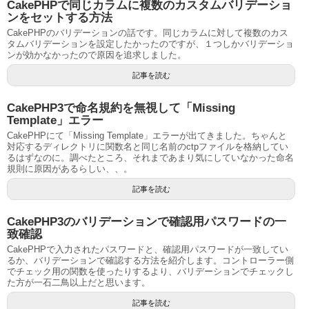
CakePHPで同じカラムに複数のカスタムバリデーショ
ンをセットする方法
CakePHPのバリデーションの話です。同じカラムに対して複数のカス
タムバリデーションを設定したかったのですが、１つしかバリデーショ
ンが効かなかったので原因を追求しました。
記事を読む
CakePHP3で命名規約を無視して「Missing
Template」エラー
CakePHPにて「Missing Template」エラーが出てきました。ちゃんと
対応するディレクトリに関数名と同じ名前のctpファイルを格納してい
るはずなのに。調べたところ、それまであまり気にしていなかった命名
規則に原因があるらしい、、。
記事を読む
CakePHP3のバリデーションで確認用パスワードの一
致確認
CakePHPで入力されたパスワードと、確認用パスワードが一致してい
るか、バリデーションで確認する方法を紹介します。コントローラー側
でチェック用の関数を使ったりするより、バリデーションでチェックし
た方が一石二鳥以上だと思います。
記事を読む