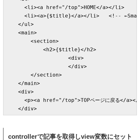
      <li><a href="/top">HOME</a></li>

      <li><a>{$title}</a></li>   <!-- ←S
    </ul>

    <main>

        <section>

            <h2>{$title}</h2>

                    <div>

                    </div>

        </section>

    </main>

    <div>

      <p><a href="/top">TOPページに戻る</a></p
controllerで記事を取得しview変数にセット